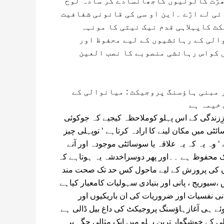
گھڑت کالونیوں کاجھانسادے کر سادہ لوح
ائی لے اڑے ۔این او سی کی قانونی شفافیت
ٹ کاپہلاہی قدم نیک نیتی کا مونہہ
الی کے رہائشیوں کے لیے محفوظ اور
 کواس رہائشی منصوبے کا نصب العین
 مبنی ہاﺅسنگ پروجیکٹ : میانوالی کے
خیمہ ہے
زندگی کے اس پہلو کوملاحظہ کیجیے کہ جوکوئی
ٹی میں مکان لینے کا ارادہ کرتاہے ‘ توپہلی چیز
 وہ یہ کہ یہ علاقہ یا سوسائٹی موجودہ اور آنے
ک محفوظ ہے ۔۔اور پھر دوسراخدشہ یہ ہوتاہے کہ
ں کی پرورش کے لیے ماحول کس حد تک صحت مند
سیوریج ، پانی اور بنیادی سہولیات کامعیار کیاہے
نی نفسیات اور ضروریات کی ان باریکیوں اور
وئے ہی آغازہاﺅسنگ پروجیکٹ کی داغ بیل ڈالی ہے
 کے خوشگوار ترین پہلو میں ایک مثالی جگہ پر