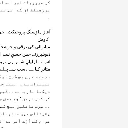
کی ضروریات اور احساس
پروجیکٹ ان کے اسی سما
۔
آغاز ہاﺅسنگ پروجیکٹ : خری
کاوش
میانوالی کی ترقی و خوشحا
ڈیویلپرزنے جس حسنِ نیت او
اس نے اہلیانِ شہر ہی نہی
متاثر کیاہے ۔سب سے پہلے ت
درجے سے ہی جس طرح لوگ
تعمیرات سے وابستہ حل
دیکھا جارہاہے ۔۔کیون
کی کمی نہیں ‘ جو محض 
۔۔ صرف فائلیں بیچ کے
یقینااس میں جائیداد 
عوام کے آڑے آتی ہے ‘ ل