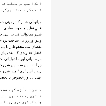
ایک ایسی ہی مخلصانہ ا
تعجب کی بات نہ ہوگی۔
میانوالی شہر کے زمینی حقا
قابلِ تقلید منصوبہ سازی
شہر میانوالی کی یہ اپنی
وہوااور زرعی ساخت پرداخ
نقصان سے محفوظ رہاہے ۔ی
فضلِ خداوندی کے بعد یہاں 
موسمیاتی اور ماحولیاتی بح
رہاہے ‘اس سے اس شہرکومح
ہے ۔ اس ”ہم “ میں شہر کے 
بھی ۔۔اور خصوص باالخصوص وہ لوگ جو
منصوبہ سازی کو محض کا
کاذوق رکھتے ہوں ۔۔اع
چند لوگوں میں ہوتاہے 