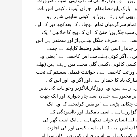
ہیں۔۔وہ بازار،جہاں سے آپ اپنی اشیائے ضرورت
ہ پارک یاپرفضامقام ‘ جہاں آپپ نے کبھی اس بات
ں بھی آپ رہتے ہیں‘ وہ کوئی سابھی شہر ہو ۔۔
مام سرگرمیاں تمام ہوجانے کے بعدکچھ دیر کے لیے
ب جگہیں‘ حتیٰ کہ ان کے بیچ کا خلابھی ‘ ایک
احصہ ہے ۔صرف جنگل بیلے،پہاڑ اور سمندر ہی اس
ہر جاندار اسی ایک نظم وضبط کاپابند ہے جسے
ں۔۔اگر کوئی پہلے سے اس کاحصہ ہے ‘ یعنی وہ
سی کالونی ،کسی گلی محلے میں رہتے ہیں (بھلے
نی وراثت کاحصہ ہے ، جوائنٹ فیملی سسٹم کے تحت
رک باد کا حقدار ہے ۔اور اگر وہ اور اس کی
ہ رہے ہیں، وہ روزگاریاناگزیر وجوہات کی بناپر
 مجبورہے، جہاں اسے چار دیواری اور ایک چھت
 چکانی پڑتی ہے ‘ تو یقین کرلیجیے کہ وہ ایک
گزاررہاہے ۔ اسی نامکمل اور ناآسودگی کے
لیے انسان خواب دیکھتاہے ۔۔ایک ایسے گھر کی
ا سانس لینے کے لیے اسے کسی اور کی اجازت
رزوکی تکمیل اور اسی خواب کی تعبیر کادوسرا اور