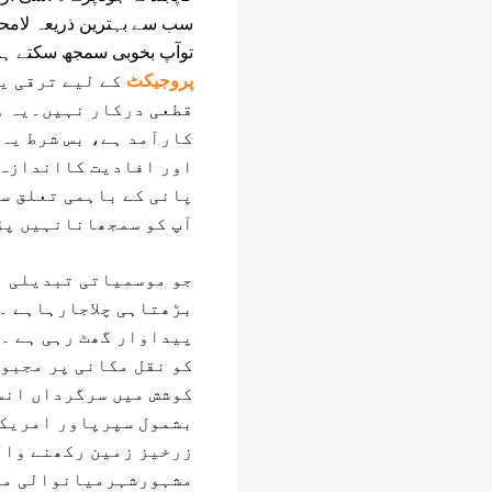
سب سے بہترین ذریعہ لامحا
توآپ بخوبی سمجھ سکتے ہی
پروجیکٹ
کے لیے ترقی ی
قطعی درکار نہیں۔یہ وہ
کارآمد ہے، بس شرط یہ 
اور افادیت کااندازہ 
پانی کے باہمی تعلق سے
آپ کو سمجھانانہیں پڑ
بڑھتاہی چلاجارہاہے ۔
پیداوار گھٹ رہی ہے ۔
کو نقل مکانی پر مجبو
کوشش میں سرگرداں انس
بشمول سپرپاور امریکہ
زرخیز زمین رکھنے وال
مشہورشہرمیانوالی میں