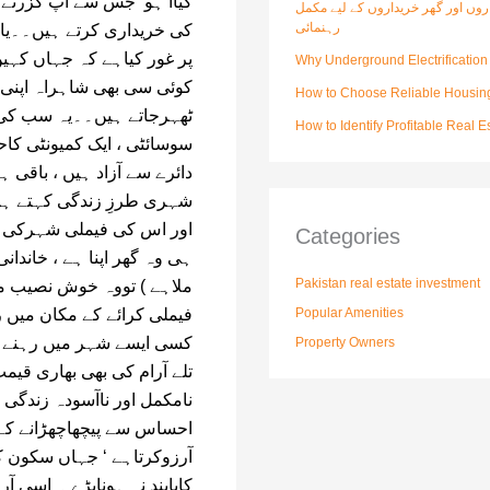
کیاآ ہو‘ جس سے آپ گزرتے 
وں اور گھر خریداروں کے لیے مکمل
رہنمائی
کی خریداری کرتے ہیں۔۔یاو
پر غور کیاہے کہ جہاں کہی
Why Underground Electrification 
کوئی سی بھی شاہراہ اپنی ت
How to Choose Reliable Housing
ٹھہرجاتے ہیں۔۔یہ سب کی س
How to Identify Profitable Real 
سوسائٹی ، ایک کمیونٹی ک
دائرے سے آزاد ہیں ، باقی 
شہری طرزِ زندگی کہتے ہی
اور اس کی فیملی شہرکی ک
Categories
ہی وہ گھر اپنا ہے ، خاندا
Pakistan real estate investment
ملاہے ) تووہ خوش نصیب مبا
فیملی کرائے کے مکان میں ر
Popular Amenities
کسی ایسے شہر میں رہنے پر
Property Owners
تلے آرام کی بھی بھاری قیمت
نامکمل اور ناآسودہ زندگی 
احساس سے پیچھاچھڑانے کے 
آرزوکرتاہے ‘ جہاں سکون ک
کاپابند نہ ہوناپڑے ۔ اسی آ