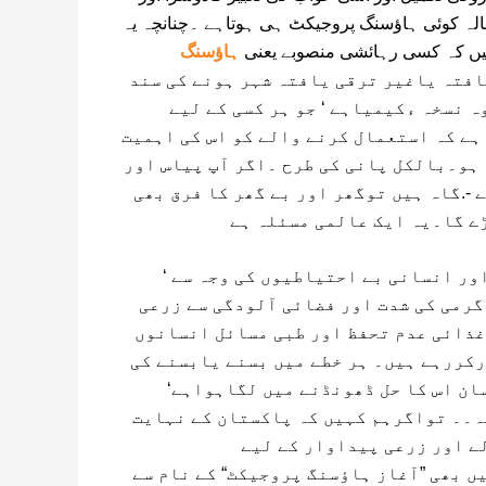
لہ کوئی ہاﺅسنگ پروجیکٹ ہی ہوتاہے ۔چنانچہ یہ
ں کہ کسی رہائشی منصوبے یعنی
ہاﺅسنگ
افتہ یاغیر ترقی یافتہ شہر ہونے کی سند
 نسخہ ءکیمیاہے ‘ جو ہر کسی کے لیے
ہے کہ استعمال کرنے والے کو اس کی اہمیت
ہو۔بالکل پانی کی طرح ۔اگر آپ پیاس اور
 -.گاہ ہیں توگھر اور بے گھر کا فرق بھی
ے گا۔یہ ایک عالمی مسئلہ ہے
‘ جو موسمیاتی تبدیلی اور انسانی بے احتیاطیوں کی وجہ سے
گرمی کی شدت اور فضائی آلودگی سے زرعی
غذائی عدم تحفظ اور طبی مسائل انسانوں
رکررہے ہیں۔ ہر خطے میں بسنے یابسنے کی
ان اس کا حل ڈھونڈنے میں لگاہواہے‘
۔۔ تواگرہم کہیں کہ پاکستان کے نہایت
ے اور زرعی پیداوار کے لیے
 بھی ”آغاز ہاﺅسنگ پروجیکٹ“ کے نام سے