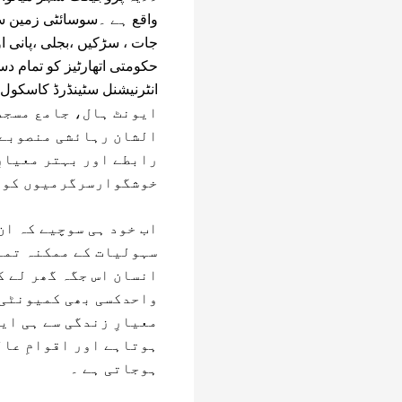
واقع ہے ۔سوسائٹی زمین سے
جات ، سڑکیں ،بجلی ،پانی 
حکومتی اتھارٹیز کو تمام د
انٹرنیشنل سٹینڈرڈ کاسکول 
ایونٹ ہال، جامع مسجد
الشان رہائشی منصوبے 
رابطے اور بہتر معیارِ
خوشگوارسرگرمیوں کو ف
اب خود ہی سوچیے کہ ا
سہولیات کے ممکنہ تمام
انسان اس جگہ گھر لے ک
واحدکسی بھی کمیونٹی ک
معیارِ زندگی سے ہی ای
ہوتاہے اور اقوامِ عال
ہوجاتی ہے ۔