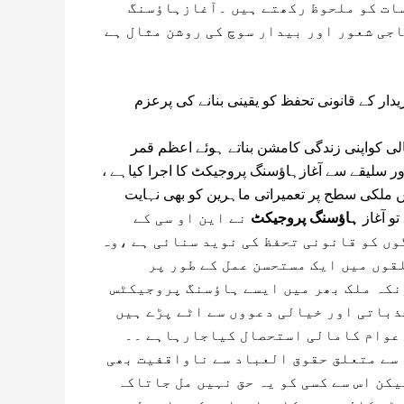
ات کو ملحوظ رکھتے ہیں ۔آغازہاﺅسنگ
جی شعور اور بیدار سوچ کی روشن مثال ہے
دار کے قانونی تحفظ کو یقینی بنانے کی پرعزم
لی کواپنی زندگی کامشن بناتے ہوئے اعظم قمر
ر سلیقے سے آغازہاﺅسنگ پروجیکٹ کا اجرا کیاہے ،
ں ملکی سطح پر تعمیراتی ماہرین کو بھی نہایت
و آغاز
ہاﺅسنگ پروجیکٹ
نے این او سی کے
وں کو قانونی تحفظ کی نوید سنائی ہے ،وہ
قوں میں ایک مستحسن عمل کے طور پر
کہ ملک بھر میں ایسے ہاﺅسنگ پروجیکٹس
جذباتی اور خیالی دعووں سے اٹے پڑے ہیں
 عوام کامالی استحصال کیاجارہاہے ۔۔
سے متعلق حقوق العباد سے ناواقفیت بھی
یکن اس سے کسی کو یہ حق نہیں مل جاتاکہ