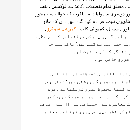
 متعلق تمام تفصیلات ،کاغذات، لوکیشن ، نقشہ
اور دوسری سہولیات مہیاکرنے کے حوالے سے مجوزہ
ستاویزی ثبوت فراہم کیے گئے ہیں ۔ان کے علاوہ
اور ہسپتال، کمیونٹی کلب ،
کمرشل سینٹرز
،
 ، اور گرین پارکس میانوالی کے اس عظیم
کا حصہ بنائے گئے ہیں‘ تاکہ سماجی
 زندگی کے لیے مثبت اور
روغ حاصل ہو ۔
ن تمام قانونی تحفظات اور انسانی
 تر پہلوﺅں کی روشنی میں‘ کوئی بھی
ر کتنا محفوظ تصور کرسکتاہے ۔فردِ
ی اکائی ہے ‘ اور ہر فردکے پرسکون
ک معاشرے کے اجتماعی مورال میں اضافہ
م کی نظر میں اس پوری قوم اور معتبر