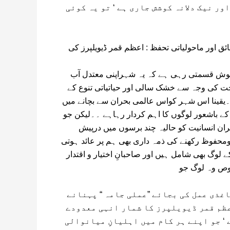
ور نیک دلانہ کوشش جاری ہے ‘ تو یہ کوئی
ئق اور ماحولیاتی تحفظ : اعظم قمر ڈیویلپرز کی
 خوش قسمتی رہی ہے کہ یہ شہراپنی معتدل آب
ت کی وجہ سے خشک سالی اور حیاتیاتی تنوع کے
قینا اس شہر کواس عالمی بحران سے بچانے میں
کے باشعور لوگوں کا اہم کردار رہاہے ۔۔لیکن جو
ران انسانیت کو حالیہ چند برسوں میں درپیش
فوظ رکھنے کی ذمہ داری بھی ہم پر عائد ہوتی
لوگ بھی شامل ہیں اور صاحبانِ اختیار و اقتدار
غذی عمل کی بجائے ”عملی جامہ “ پہنانے
ظم قمر ڈیویلپرز کا شمار انہی معدودے
‘ جو اپنے ہر کام میں اہلیانِ میانوالی