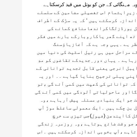
بہ مہنگائی کے جن کو بوتل میں قید کرسکتاہے
زیرِاہتمام اس تفصیلی مضامین کے سلسلے
ندازہ کرسکتے ہیں ‘ کہ یہ سڑک کے اطراف
ل بورڈزلگاکراندھامنافع کمانے کی
اتھ اپنے گھر یاکاروبارکے بارے میں فکر
ظر ہے ۔یہی وجہ ہے کہ آغازہاﺅسنگ
ے مراحل میں ہی رئیل اسٹیٹ کی دنیا میں
ہاہے ۔ یہاں دور ِجدیدکے تقاضوں کو مدِ
یبل انرجی یعنی قابل تجدید توانائی کے
پنی پہلی ترجیح بنایا گیاہے ۔۔ اور یہ
کہ توانائی کی کھپت میں کمی آئے گی ،تو
گااور ماحولیاتی آلودگی میں کمی آئے گی
ت جو ایک بنیادی مسئلہ پیش آرہاہے ،وہ
 بن چکے ہیں ۔ایک معمولی ساغلط موڑ آپ
ل کاایندھن (فیول)جس تیزی سے خرچ
 جو وقت ضائع ہوتاہے ،وہ روزمرہ زندگی
اہے ،آپ بخوبی اندازہ کرسکتے ہیں ۔اس