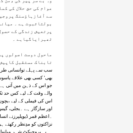
وہ بے سر پیر کی ،من 
عوام کی حق حلال کی کم
سے آغازہاﺅسنگ پروجیک
بولتاثبوت ہے ۔ میانو
پرتعیش زندگی کے حصول
ٹھہرایاگیاہے ۔
ماحول دوست اصولوں پر
تابناک مستقبل کاپیش 
سب سے پہلے توانسانی طرزِ
بھی‘ کسی بھی علاقے یاسوسائ
جو اس کے ذہن میں آتی ہے ‘
والے وقت کے لیے کس حد ت
اس کی فیملی کے لیے ،بچو
اور سازگار ہے ۔بجلی، گیس ،
۔اعظم قمر ڈیویلپرزنے انسا
نزاکتوں کو مدِنظر رکھتے ہ
۔۔یہ پروجیکٹ شہر میانوالی