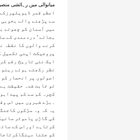
میانوالی میں رہائشی منصو
اعظم قمر ڈیویلپرزکے 
سے پڑھنے والے بخوبی ا
میں آسمان کو چھوتے ب
بجائے ‘ دردمندی کے س
کرنے والوں کا نقطہ ن
پروجیکٹ اپنی تکمیل ک
ایک نئی تاریخ رقم کرر
نظر رکھتے ہوئے رینوا
اصولوں پر انحصار کوا
تو ثابت شدہ حقیقت ہے 
کچرہ کم سے کم پیداہو
۔بڑے شہروں میں اس وق
یہ کہ وہ سڑکوں کاجنگل
کی گاڑی یاموٹر سائیک
کرتاہے اوراس کے ساتھ
کو جتنا مہنگاکرتاجات